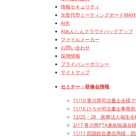
情報セキュリティ
次世代型ミーティングボードMAXH
AJ光
AJあんしんクラウドバックアップ
ファイルメーカー
お問い合わせ
採用情報
プライバシーポリシー
サイトマップ
セミナー・研修会情報
11/10 香川県司法書士会
11/16 ひろせ司法書士事
12/25・28 医療法人福
2/17 香川県PTA連絡協
11/11 四国総合通信局様