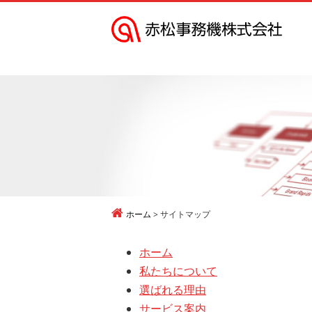
赤
松
事
務
機
株
式
会
社
ホーム
サイトマップ
ホーム
私たちについて
選ばれる理由
サービス案内