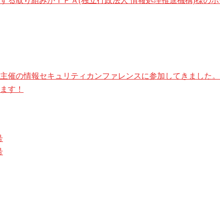
する取り組みがＩＰＡ(独立行政法人 情報処理推進機構)様の
主催の情報セキュリティカンファレンスに参加してきました。
ます！
号
号