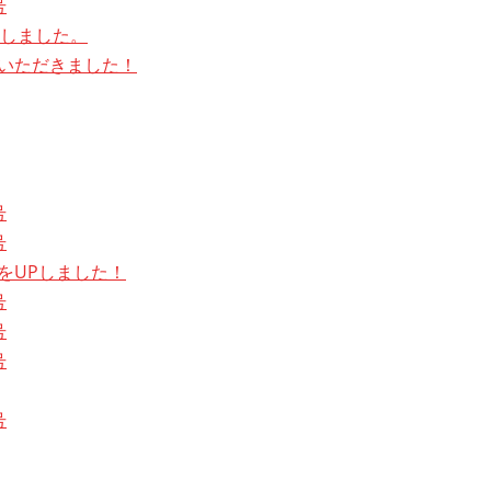
号
しました。
をいただきました！
号
号
号をUPしました！
号
号
号
号