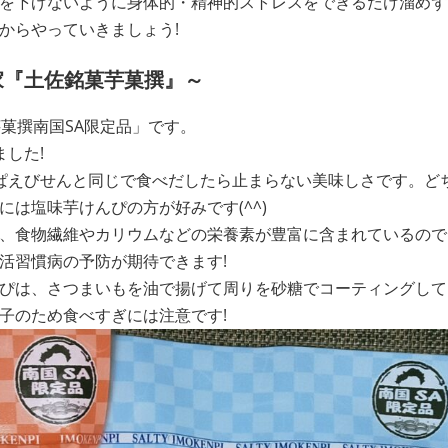
を下げないように身体的・精神的ストレスをできるだけ溜めず
からやっていきましょう!
家『土佐銘菓芋菓撰』～
菓撰南国SA限定品」です。
した!
ぱえびせんと同じで食べだしたら止まらない美味しさです。ど
は塩味芋けんぴの方が好みです(^^)
、食物繊維やカリウムなどの栄養素が豊富に含まれているので
活習慣病の予防が期待できます!
ぴは、さつまいもを油で揚げて周りを砂糖でコーティングして
子のため食べすぎには注意です!