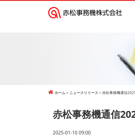
赤
松
事
務
機
株
式
会
社
ホーム
ニュースリリース
赤松事務機通信202
赤松事務機通信20
2025-01-10 09:00