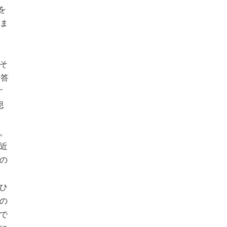
を
しま
）
そ
な答
す
思
。
近
の
ひ
の
で