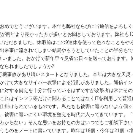
おめでとうございます。本年も弊社ならびに当通信をよろしく
暇が例年より⾧かった方が多いとお聞きしております。弊社も1
をいただきました。休暇前はこの9連休を使って色々なことをや
出来事に流されてしまい結局やろうとしていたことの半分もで
まいました。おかげで新年早々反省の日々を送っております。
なられましたでしょうか?
行機事故があり暗いスタートとなりました。本年は大きな天災
かけて大きなサイバー攻撃による混乱がありました。通信イン
に対する備えを十分に行っているはずですが攻撃者は常にその
これはインフラ等だけに関わることではなくITを利用して普通
仕掛けられているものです。私たちも被害に遭わないよう個々
、被害に遭いにくい環境を整える時代に入ってきています。「
わからない」そんな思いをお持ちの方はいつでもご相談下さい
ものをノートに書いています。昨年は18個・今年は21個（