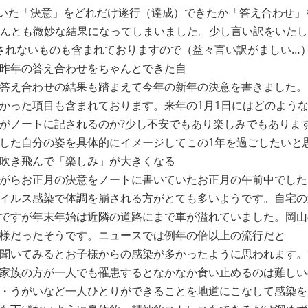
いた「決意」をどれだけ遂行（達成）できたか「答え合わせ」
…なんとも微妙な結果になってしまいました。少し言い訳をいた
されないものも含まれておりますので（益々言い訳がましい…
昨年の答え合わせをちゃんとできた自
答え合わせの結果も踏まえて今年の新年の決意を書きました。
かった項目も含まれております。来年の1月1日にはどのよう
がノートに記されるのか?少し不安でもあり楽しみでもありま
した自分の姿を具体的にイメージしてこの1年を過ごしたいと
吹き飛んで「楽しみ」が大きくなる
がらお正月の決意をノートに書いていたお正月の午前中でした
イルス感染で体調を崩される方がとても多いようです。自宅の
ですが年末年始は近隣の道路にまで車が溢れていました。岡山
様だったそうです。ニュースでは例年の倍以上の流行だと
聞いてみるとお子様からの感染が多かったように思われます。
家族の方が一人でも罹患するとなかなか食い止めるのは難しい
・うがいなど一人ひとりができることを地道にこなして感染を