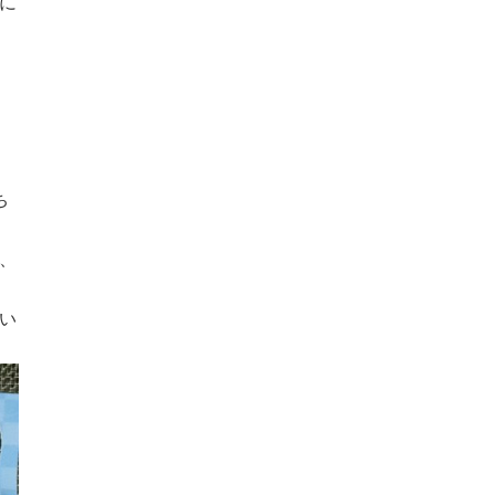
に
ち
、
い