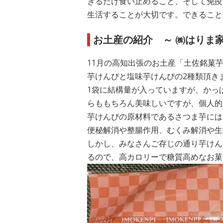
きるだけ食い止めること、そして免疫
生活することが大切です。できること
お土産の紹介 ～ ㈱はりま
11月の高知出張のお土産「土佐銘菓芋
芋けんぴと塩味芋けんぴの2種類頂きま
1袋に結構量が入っていますが、かっ
らももちろん美味しいですが、個人的に
芋けんぴの原材料であるさつま芋には
便秘解消や整腸作用、むくみ解消や生
しかし、みなさんご存じの通り芋けん
るので、高カロリーで糖質高めなお菓