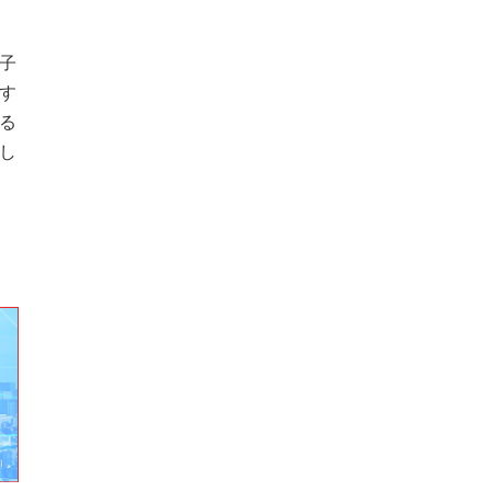
子
す
る
し