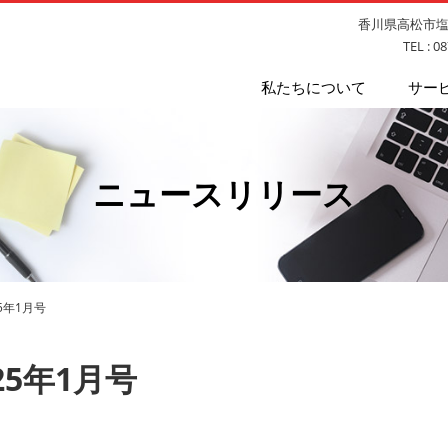
香川県高松市塩上
TEL : 0
私たちについて
サー
ニュースリリース
5年1月号
25年1月号