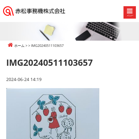
メニュー
赤
松
事
務
ホーム
IMG20240511103657
機
株
IMG20240511103657
式
会
社
2024-06-24 14:19