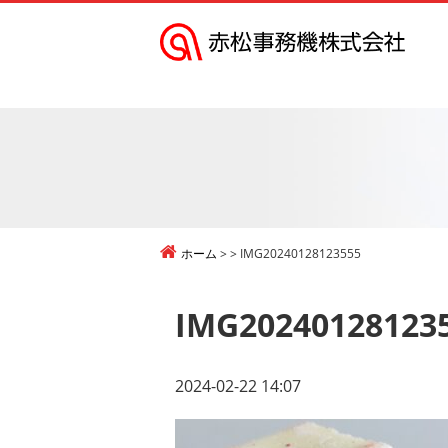
赤
松
事
務
機
株
式
ホーム
IMG20240128123555
会
社
IMG20240128123
2024-02-22 14:07