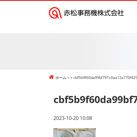
赤
松
事
務
機
株
式
ホーム
cbf5b9f60da99bf791c0aa12a770f429
会
社
cbf5b9f60da99bf
2023-10-20 10:08