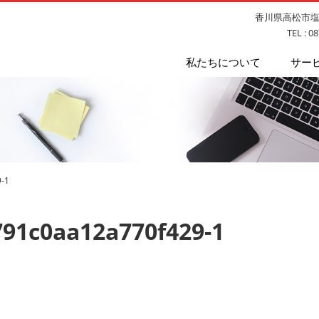
香川県高松市塩上
TEL : 0
私たちについて
サー
-1
791c0aa12a770f429-1