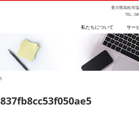
香川県高松市塩上
TEL : 0
私たちについて
サー
5
837fb8cc53f050ae5