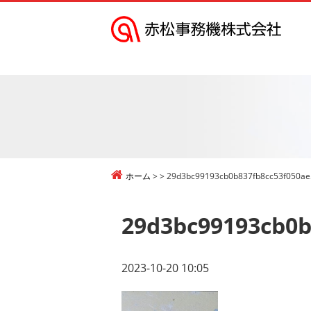
赤
松
事
務
機
株
式
ホーム
29d3bc99193cb0b837fb8cc53f050ae
会
社
29d3bc99193cb0b
2023-10-20 10:05