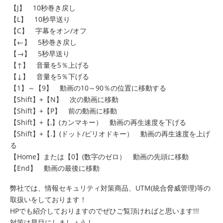
【J】 10秒巻き戻し
【L】 10秒早送り
【C】 字幕をオン/オフ
【←】 5秒巻き戻し
【→】 5秒早送り
【↑】 音量を5％上げる
【↓】 音量を5％下げる
【1】～【9】 動画の10～90％の位置に移動する
【Shift】+【N】 次の動画に移動
【Shift】+【P】 前の動画に移動
【Shift】+【,】(カンマキー） 動画の再生速度を下げる
【Shift】+【.】(ドット/ピリオドキー） 動画の再生速度を上げ
る
【Home】または【0】(数字のゼロ） 動画の先頭に移動
【End】 動画の最後に移動
弊社では、情報セキュリティ対策商品、UTM(統合脅威管理)等の
取扱いをしております！
HPでも紹介しておりますのでぜひご覧頂ければと思います!!!
対策は早目にしましょう !