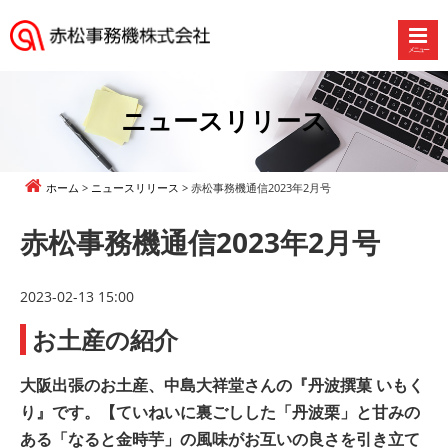
メニュー
赤
松
事
ニュースリリース
務
機
株
ホーム
ニュースリリース
赤松事務機通信2023年2月号
式
会
赤松事務機通信2023年2月号
社
2023-02-13 15:00
お土産の紹介
大阪出張のお土産、中島大祥堂さんの『丹波撰菓 いもく
り』です。【ていねいに裏ごしした「丹波栗」と甘みの
ある「なると金時芋」の風味がお互いの良さを引き立て