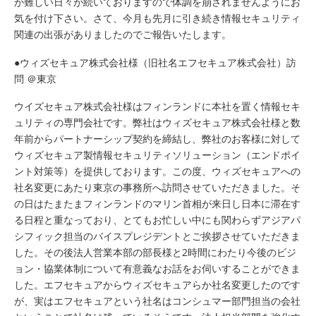
が難しい日々が続いておりますので体調を崩されませんようにお
気を付け下さい。さて、今月も先月に引き続き情報セキュリティ
関連の出張がありましたのでご報告いたします。
●ウィズセキュア株式会社様（旧社名エフセキュア株式会社）訪
問 ＠東京
ウイズセキュア株式会社様はフィンランドに本社を置く情報セキ
ュリティの専門会社です。弊社はウィズセキュア株式会社様と数
年前からパートナーシップ契約を締結し、弊社のお客様に対して
ウィズセキュア製情報セキュリティソリューション（エンドポイ
ント対策等）を提供しております。この度、ウィズセキュアへの
社名変更にあたり東京の事務所へ訪問させていただきました。そ
の日はたまたまフィンランドのマリン首相が来日し日本に滞在す
る日程と重なっており、とてもお忙しい中にも関わらずアジアパ
シフィック担当のバイスプレジデントとご挨拶させていただきま
した。その後法人営業本部の部⾧様と2時間にわたり今後のビジ
ョン・協業体制について有意義なお話をお伺いすることができま
した。エフセキュアからウィズセキュアらか社名変更したのです
が、実はエフセキュアという社名はコンシュマー部門担当の会社