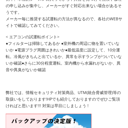
の申し込みが集中し、メーカーがすぐ対応出来ない場合があるそ
うです。
メーカー毎に推奨する試運転の方法が異なるので、各社のWEBサ
イトで確認してみてください。
< エアコンの試運転ポイント>
●フィルターは掃除してあるか ●室外機の周辺に物を置いていな
いか ●電源プラグ周囲はきれいか●最低温度に設定して、10分運
転。冷風がきちんと出ているか、異常を示すランプがついていな
いか確認●さらに30分程度運転。室内機から水漏れがないか、異
音や異臭がないか確認
弊社では、情報セキュリティ対策商品、UTM(統合脅威管理)等の
取扱いをしております!HPでも紹介しておりますのでぜひご覧頂
ければと思います!!! 対策は早目にしましょう !