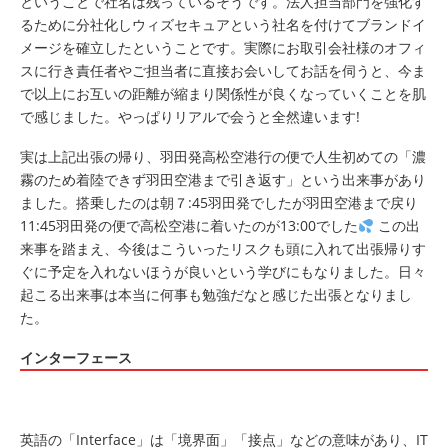
ということで社名は残っているそうです。法人担当部門を強化す
るために分社化しウィズセキュアという社名を付けてブランドイ
メージを確立したということです。実際にお取引会社様のオフィ
スに行き責任者やご担当者に直接お会いしてお話を伺うと、今ま
で以上にお互いの距離が縮まり関係性が良くなっていくことを肌
で感じました。やっぱりリアルで会うと全然違います!
実は上記出張の帰り、羽田発高松空港行の便で人生初めての「濃
霧のため着陸できず羽田空港まで引き返す」という出来事があり
ました。搭乗したのは朝７:45羽田発でしたが羽田空港まで戻り
11:45羽田発の便で高松空港に着いたのが13:00でした
この出
来事を踏まえ、今後はこういったリスクも頭に入れて出張帰りす
ぐに予定を入れないほうが良いという学びにもなりました。日々
起こる出来事は本当に何事も勉強だなと感じた出張となりまし
た。
インターフェース
英語の「Interface」は「境界面」「接点」などの意味があり、IT