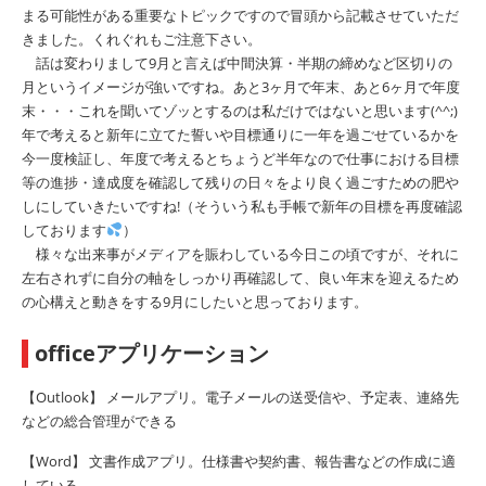
まる可能性がある重要なトピックですので冒頭から記載させていただ
きました。くれぐれもご注意下さい。
話は変わりまして9月と言えば中間決算・半期の締めなど区切りの
月というイメージが強いですね。あと3ヶ月で年末、あと6ヶ月で年度
末・・・これを聞いてゾッとするのは私だけではないと思います(^^;)
年で考えると新年に立てた誓いや目標通りに一年を過ごせているかを
今一度検証し、年度で考えるとちょうど半年なので仕事における目標
等の進捗・達成度を確認して残りの日々をより良く過ごすための肥や
しにしていきたいですね!（そういう私も手帳で新年の目標を再度確認
しております
）
様々な出来事がメディアを賑わしている今日この頃ですが、それに
左右されずに自分の軸をしっかり再確認して、良い年末を迎えるため
の心構えと動きをする9月にしたいと思っております。
officeアプリケーション
【Outlook】 メールアプリ。電子メールの送受信や、予定表、連絡先
などの総合管理ができる
【Word】 文書作成アプリ。仕様書や契約書、報告書などの作成に適
している