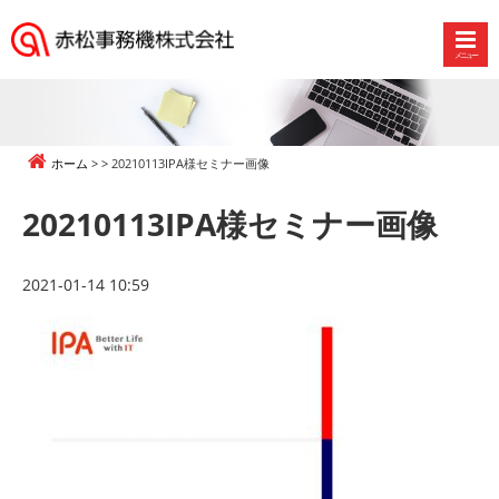
メニュー
赤
松
事
務
ホーム
20210113IPA様セミナー画像
機
株
20210113IPA様セミナー画像
式
会
社
2021-01-14 10:59