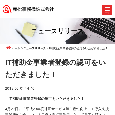
メニュー
赤
松
事
ニュースリリース
務
機
株
ホーム
ニュースリリース
IT補助金事業者登録の認可をいただきました！
式
会
IT補助金事業者登録の認可をい
社
ただきました！
2018-05-01 14:40
ＩＴ補助金事業者登録の認可をいただきました！
4月27日に「平成29年度補正サービス等生産性向上ＩＴ導入支援
事業費補助金」の「ＩＴ導入支援事業者」として選定を頂きまし