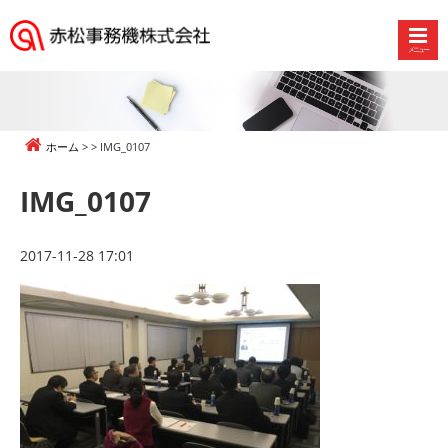
メニュー
赤
松
事
務
ホーム
IMG_0107
機
株
IMG_0107
式
会
社
2017-11-28 17:01