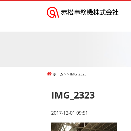
赤
松
事
務
機
株
式
ホーム
IMG_2323
会
社
IMG_2323
2017-12-01 09:51