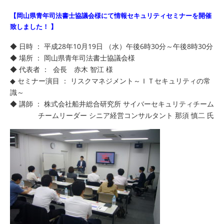
【岡山県青年司法書士協議会様にて情報セキュリティセミナーを開催
致しました！ 】
◆ 日時 ： 平成28年10月19日 （水）午後6時30分～午後8時30分
◆ 場所 ： 岡山県青年司法書士協議会様
◆ 代表者 ： 会長 赤木 智江 様
◆ セミナー演目 ： リスクマネジメント～ＩＴセキュリティの常
識～
◆ 講師 ： 株式会社船井総合研究所 サイバーセキュリティチーム
〇〇〇〇
チームリーダー シニア経営コンサルタント 那須 慎二 氏