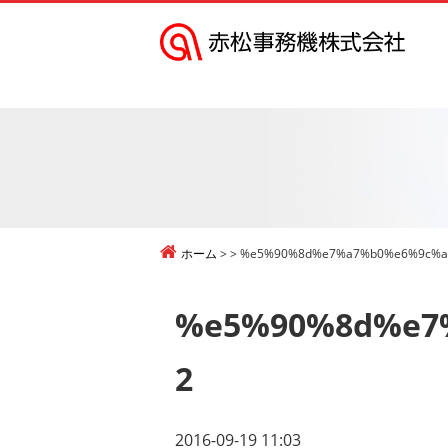
赤
松
事
務
機
株
式
ホーム
%e5%90%8d%e7%a7%b0%e6%9c%a
会
社
%e5%90%8d%e7
2
2016-09-19 11:03