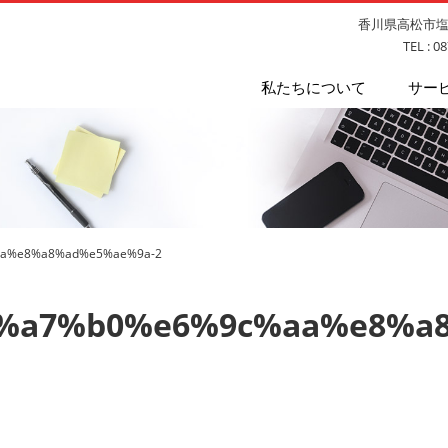
香川県高松市塩上
TEL : 0
私たちについて
サー
a%e8%a8%ad%e5%ae%9a-2
%a7%b0%e6%9c%aa%e8%a8