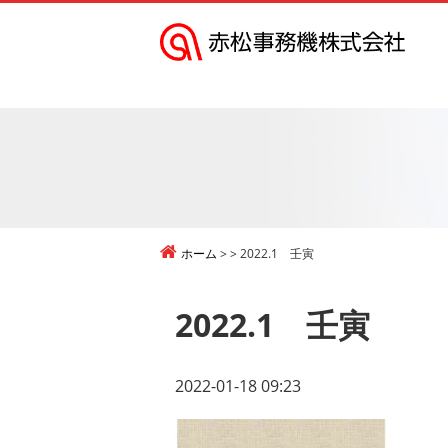
赤
松
事
務
機
株
式
ホーム
2022.1 壬寅
会
社
2022.1 壬寅
2022-01-18 09:23