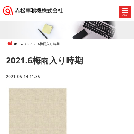
メニュー
赤
松
事
務
ホーム
2021.6梅雨入り時期
機
株
2021.6梅雨入り時期
式
会
社
2021-06-14 11:35