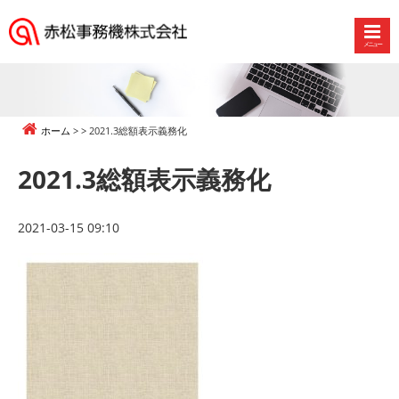
メニュー
赤
松
事
務
ホーム
2021.3総額表示義務化
機
株
2021.3総額表示義務化
式
会
社
2021-03-15 09:10