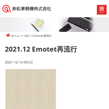
メニュー
赤
松
事
務
ホーム
2021.12 Emotet再流行
機
株
2021.12 Emotet再流行
式
会
社
2021-12-14 09:53