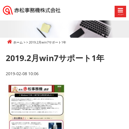
メニュー
赤
松
事
務
ホーム
2019.2月win7サポート1年
機
株
2019.2月win7サポート1年
式
会
社
2019-02-08 10:06