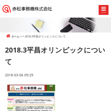
メニュー
赤
松
事
務
ホーム
2018.3平昌オリンピックについて
機
株
2018.3平昌オリンピックについ
式
会
て
社
2018-03-06 09:29