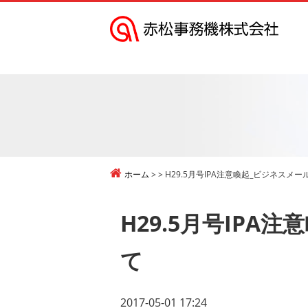
赤
松
事
務
機
株
式
ホーム
H29.5月号IPA注意喚起_ビジネスメ
会
社
H29.5月号IP
て
2017-05-01 17:24