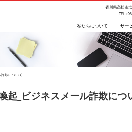
香川県高松市塩上
TEL : 0
私たちについて
サー
ール詐欺について
A注意喚起_ビジネスメール詐欺につ