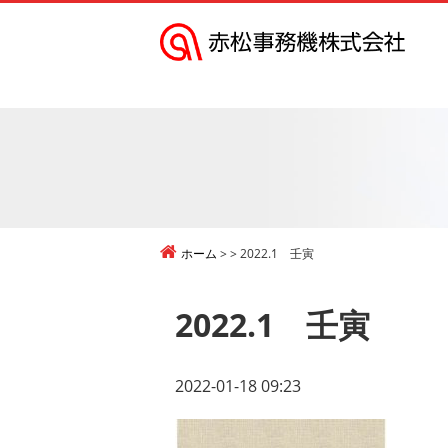
赤
松
事
務
機
株
式
ホーム
2022.1 壬寅
会
社
2022.1 壬寅
2022-01-18 09:23