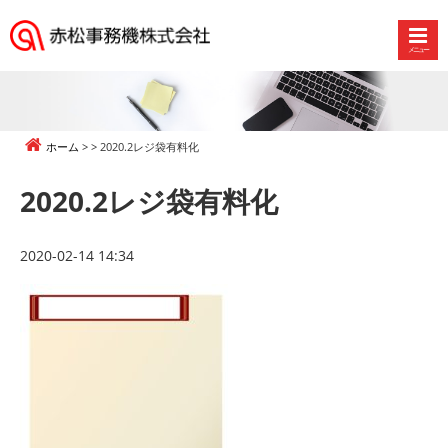
メニュー
赤
松
事
務
ホーム
2020.2レジ袋有料化
機
株
2020.2レジ袋有料化
式
会
社
2020-02-14 14:34