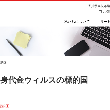
香川県高松市塩上
TEL : 0
私たちについて
サー
標的国
日本は身代金ウィルスの標的国
標的国