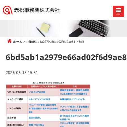
メニュー
赤
松
事
務
ホーム
6bd5ab1a2979e66ad02f6d9ae81148d3
機
株
6bd5ab1a2979e66ad02f6d9ae8
式
会
社
2026-06-15 15:51