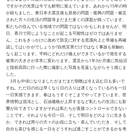
ですがその光景は今でも鮮明に覚えています。あれから15年の時
が経ちました。東日本大震災後も原発の問題・復興の問題・被災
された方々の生活の問題等まだまだ多くの課題が残っています。
私たちの住んでいる地域での問題ではないかもしれませんが、明
日、香川で同じようなことが起こる可能性はゼロではありませ
ん。これをきっかけに改めて防災に対する意識向上と準備を再確
認してはいかがでしょうか?自然災害だけではなく事故も前触れ
なく起こります。平時にどれだけ備えができているかで発生する
被害の大きさが非常に変わります。震災から1年3か月後に気仙沼
と陸前高田に行った際に撮影した写真を見返しながらそう感じま
した。
3月も中頃になりましたがまだまだ朝晩は冷え込む日も多いで
すね。ただ日の出は早くなり日の入りは遅くなっているのを一日
一日実感できます。春はもうすぐそこまでやってきています。世
界情勢は混沌とし、石油価格が上昇するなど私たちの生活にも影
響が出てきていますがそれは私たちが直接コントロールできない
ことです。それよりも今日一日、そして明日をどのように生きる
か、できれば周りの方々のお役に立ち・喜んでいただき、そして
自分も喜びを感じる一日をどうすれば過ごすことができるかを考