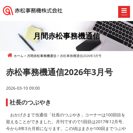
メニュー
赤
松
事
月間赤松事務機通信
務
機
株
ホーム
月間赤松事務機通信
赤松事務機通信2026年3月号
式
会
赤松事務機通信2026年3月号
社
2026-03-10 09:00
社長のつぶやき
おかげさまで当通信「社⾧のつぶやき」コーナーは100回目を
迎えることができました。月刊ですので1回目は2017年12月号、
今から8年3カ月前になります。この頃はまさか100回までつぶや