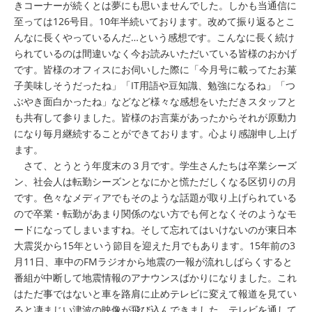
きコーナーが続くとは夢にも思いませんでした。しかも当通信に
至っては126号目。10年半続いております。改めて振り返るとこ
んなに⾧くやっているんだ…という感想です。こんなに⾧く続け
られているのは間違いなく今お読みいただいている皆様のおかげ
です。皆様のオフィスにお伺いした際に「今月号に載ってたお菓
子美味しそうだったね」「IT用語や豆知識、勉強になるね」「つ
ぶやき面白かったね」などなど様々な感想をいただきスタッフと
も共有して参りました。皆様のお言葉があったからそれが原動力
になり毎月継続することができております。心より感謝申し上げ
ます。
さて、とうとう年度末の３月です。学生さんたちは卒業シーズ
ン、社会人は転勤シーズンとなにかと慌ただしくなる区切りの月
です。色々なメディアでもそのような話題が取り上げられている
ので卒業・転勤があまり関係のない方でも何となくそのようなモ
ードになってしまいますね。そして忘れてはいけないのが東日本
大震災から15年という節目を迎えた月でもあります。15年前の3
月11日、車中のFMラジオから地震の一報が流れしばらくすると
番組が中断して地震情報のアナウンスばかりになりました。これ
はただ事ではないと車を路肩に止めテレビに変えて報道を見てい
ると凄まじい津波の映像が飛び込んできました。テレビを通して