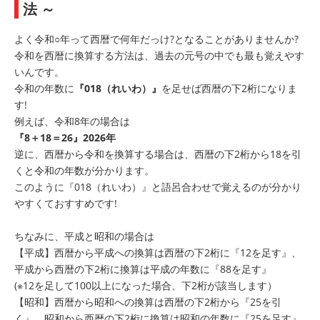
法 ～
よく令和○年って西暦で何年だっけ?となることがありませんか?
令和を西暦に換算する方法は、過去の元号の中でも最も覚えやす
いんです。
令和の年数に
『018（れいわ）』
を足せば西暦の下2桁になりま
す!
例えば、令和8年の場合は
『8＋18＝26』2026年
逆に、西暦から令和を換算する場合は、西暦の下2桁から18を引
くと令和の年数が分かります。
このように『018（れいわ）』と語呂合わせで覚えるのが分かり
やすくておすすめです!
ちなみに、平成と昭和の場合は
【平成】西暦から平成への換算は西暦の下2桁に『12を足す』、
平成から西暦の下2桁に換算は平成の年数に『88を足す』
(※12を足して100以上になった場合、下2桁が該当します）
【昭和】西暦から昭和への換算は西暦の下2桁から『25を引
く』、昭和から西暦の下2桁に換算は昭和の年数に『25を足す』