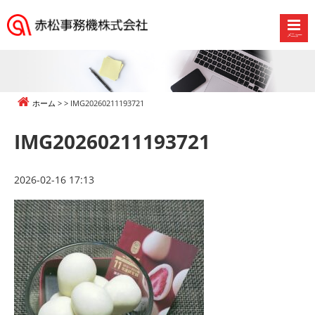
メニュー
赤
松
事
務
ホーム
IMG20260211193721
機
株
IMG20260211193721
式
会
社
2026-02-16 17:13