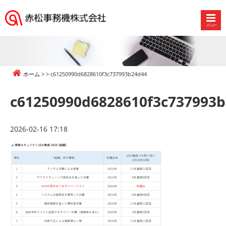
メニュー
赤
松
事
務
ホーム
c61250990d6828610f3c737993b24d44
機
株
c61250990d6828610f3c737993
式
会
社
2026-02-16 17:18