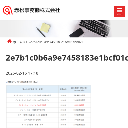
メニュー
赤
松
事
務
ホーム
2e7b1c0b6a9e7458183e1bcf01cb8022
機
株
2e7b1c0b6a9e7458183e1bcf01
式
会
社
2026-02-16 17:18