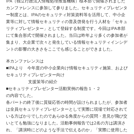
IPA（独立行政法人情報処理推進機構）様本部で開催されました
カンファレンスに参加して参りました。セキュリティプレゼンタ
ー制度とは、IPAのセキュリティ対策資料等を活用して、中小企
業等に対して情報セキュリティの普及啓発を行う人材を「セキュ
リティプレゼンター」として登録する制度です。今回はIPA本部
にて集合形式で開催されました。当日は昨年より多くの参加者が
集まり、大企業で次々と発生している情報セキュリティインシデ
ントの影響の大きさをここでも感じることができました。
本カンファレンスは
■IPAより 今年度の中小企業向け情報セキュリティ施策、および
セキュリティプレゼンター向け
支援策等の紹介
■セキュリティプレゼンター活動実例の報告１・２
の内容でした。
各パートの終了後に質疑応答の時間が設けられましたが、参加者
は全員セキュリティプレゼンターとして実際に現場で対応されて
いる方ばかりでしたのであらゆる角度からの質問・意見が飛び交
いとても勉強になりました。活動事例報告では2名の方は講演さ
れ、「講演時にどのような手法で伝えるのか」「実際に使用した