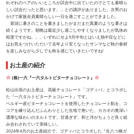
れぞれのペアのいいところが試合中に出ていたのでとても素晴ら
しい試合だったと思います。」との講評がありました。次男のお
かげで家族全員素晴らしい一日を過ごすことができました。
冒頭に暑さのことを書きましたがまだまだ真夏のような暑さは
続くようです。朝晩は最近少し過ごしやすくなりましたが気休め
程度ですかね。。。いずれにせよ9月中旬とはいえ熱中症などに
はお気をつけいただいて去年より安くなったサンマなど秋の食材
を楽しみながら少しでも秋を感じていきたいですね!
お土産の紹介
(株)一六『一六タルトビターチョコレート』
松山出張のお土産は、高級チョコレート「ゴディバ」とコラボし
た『一六タルトビターチョコレート』です。
ベルギー産ビターチョコレートを使用したチョコレート餡を、コ
コアを練り込んだふんわりとした生地で巻いた、カカオの奥深い
濃厚な味わいのタルトです。甘過ぎず、和と洋がちょうど良く組
み合わされていて美味しい。
2024年4月のお土産紹介で、ゴディバとコラボした『生八つ橋ガ