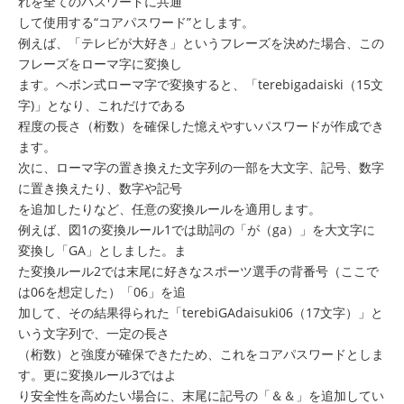
れを全てのパスワードに共通
して使用する“コアパスワード”とします。
例えば、「テレビが大好き」というフレーズを決めた場合、この
フレーズをローマ字に変換し
ます。ヘボン式ローマ字で変換すると、「terebigadaiski（15文
字)」となり、これだけである
程度の⾧さ（桁数）を確保した憶えやすいパスワードが作成でき
ます。
次に、ローマ字の置き換えた文字列の一部を大文字、記号、数字
に置き換えたり、数字や記号
を追加したりなど、任意の変換ルールを適用します。
例えば、図1の変換ルール1では助詞の「が（ga）」を大文字に
変換し「GA」としました。ま
た変換ルール2では末尾に好きなスポーツ選手の背番号（ここで
は06を想定した）「06」を追
加して、その結果得られた「terebiGAdaisuki06（17文字）」と
いう文字列で、一定の⾧さ
（桁数）と強度が確保できたため、これをコアパスワードとしま
す。更に変換ルール3ではよ
り安全性を高めたい場合に、末尾に記号の「＆＆」を追加してい