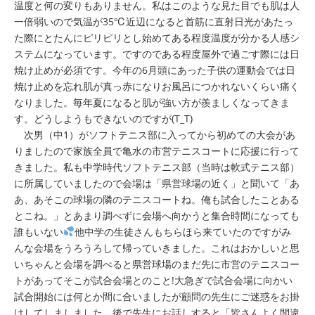
温度と何の変りもありません。私はこのような見た目でも肌は人
一倍弱いので気温が35℃近辺になると首筋に直射日光があたっ
た際にとたんにピリピリとし始めてある程度温度が分かる人感シ
ステムになっています。ですのである程度屋外で過ごす際には日
焼け止めが必須です。今年の6月頭にあった子供の運動会では日
焼け止めを忘れ肌が真っ赤になりお風呂につかれないくらい痛く
なりました。毎年夏になると肌が強い方が羨ましくなってきま
す。どうしようもできないのですが(T_T)
次男（中1）がソフトテニス部に入ってから初めての大会があ
りましたので家族全員で亀水の市営テニスコートに応援に行って
きました。私も中学時代ソフトテニス部（当時は軟式テニス部）
に所属していましたので会場は「県営球場の近く」と聞いて「あ
あ、あそこの球場の隣のテニスコートね。俺も試合したことある
とこね。」とあまり調べずに会場へ向かうと集合時間になっても
誰もいない
他中学の生徒さんもちらほら来ていたのですがみ
んな会場をうろうろして帰っていきました。これはおかしいと思
いちゃんと会場を調べると県営球場のまだ先に市営のテニスコー
トがあってそこが試合会場とのこと!大急ぎで試合会場に向かい
試合開始には何とか間に合いましたが顧問の先生にご迷惑をお掛
けしてしましました。後で先生にお話しすると「皆さんよく間違