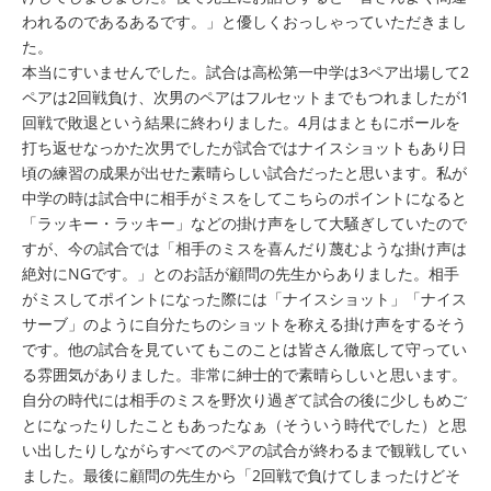
われるのであるあるです。」と優しくおっしゃっていただきまし
た。
本当にすいませんでした。試合は高松第一中学は3ペア出場して2
ペアは2回戦負け、次男のペアはフルセットまでもつれましたが1
回戦で敗退という結果に終わりました。4月はまともにボールを
打ち返せなっかた次男でしたが試合ではナイスショットもあり日
頃の練習の成果が出せた素晴らしい試合だったと思います。私が
中学の時は試合中に相手がミスをしてこちらのポイントになると
「ラッキー・ラッキー」などの掛け声をして大騒ぎしていたので
すが、今の試合では「相手のミスを喜んだり蔑むような掛け声は
絶対にNGです。」とのお話が顧問の先生からありました。相手
がミスしてポイントになった際には「ナイスショット」「ナイス
サーブ」のように自分たちのショットを称える掛け声をするそう
です。他の試合を見ていてもこのことは皆さん徹底して守ってい
る雰囲気がありました。非常に紳士的で素晴らしいと思います。
自分の時代には相手のミスを野次り過ぎて試合の後に少しもめご
とになったりしたこともあったなぁ（そういう時代でした）と思
い出したりしながらすべてのペアの試合が終わるまで観戦してい
ました。最後に顧問の先生から「2回戦で負けてしまったけどそ