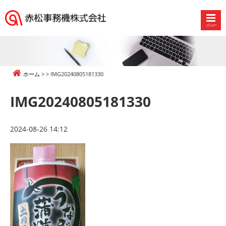
メニュー
赤
松
事
務
ホーム
IMG20240805181330
機
株
IMG20240805181330
式
会
社
2024-08-26 14:12