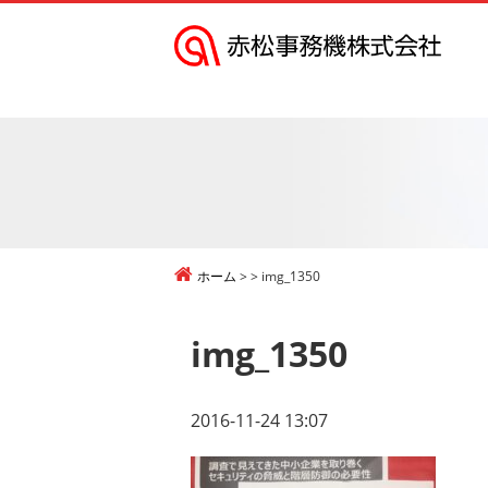
赤
松
事
務
機
株
式
ホーム
img_1350
会
社
img_1350
2016-11-24 13:07